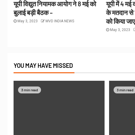
यूपी विद्युत नियामक आयोग ने 8 मई को
यूपी में 4 मई
बुलाई बड़ी बैठक –
के मतदान से
को किया जा
May 3, 2023
MVD INDIA NEWS
May 3, 2023
YOU MAY HAVE MISSED
3 min read
3 min read