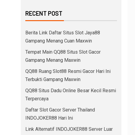
RECENT POST
Berita Link Daftar Situs Slot Jaya88
Gampang Menang Cuan Maxwin
Tempat Main QQ88 Situs Slot Gacor
Gampang Menang Maxwin
QQ88 Ruang Slot88 Resmi Gacor Hari Ini
Terbukti Gampang Maxwin
QQ88 Situs Dadu Online Besar Kecil Resmi
Terpercaya
Daftar Slot Gacor Server Thailand
INDOJOKER88 Hari Ini
Link Alternatif INDOJOKER88 Server Luar