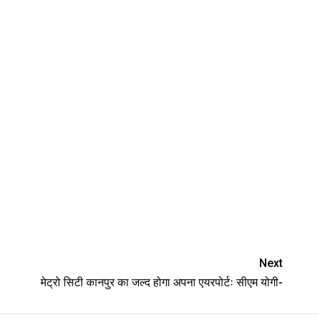
Next
मेट्रो सिटी कानपुर का जल्द होगा अपना एयरपोर्टः सीएम योगी-