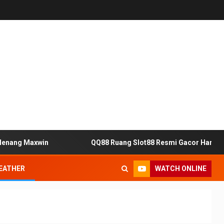
ng Maxwin
QQ88 Ruang Slot88 Resmi Gacor Hari Ini Te
WATCH ONLINE
EATHER