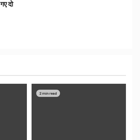
 गए दो
2 min read