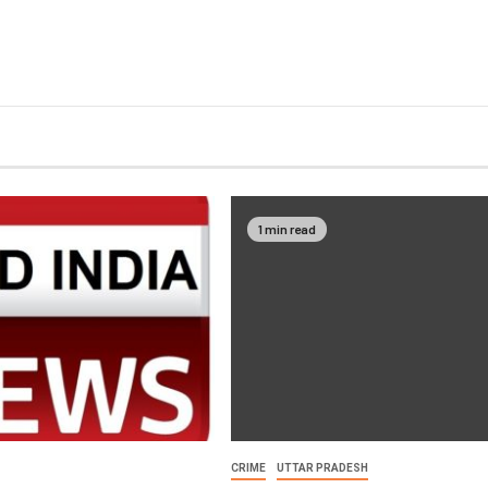
1 min read
CRIME
UTTAR PRADESH