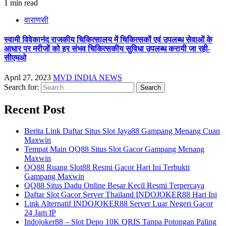
1 min read
वाराणसी
स्वामी विवेकानंद राजकीय चिकित्सालय में चिकित्सकों एवं उपलब्ध सेवाओं के
आधार पर मरीजों को हर संभव चिकित्सकीय सुविधा उपलब्ध करायी जा रही-
सीएमओ
April 27, 2023
MVD INDIA NEWS
Search for:
Recent Post
Berita Link Daftar Situs Slot Jaya88 Gampang Menang Cuan
Maxwin
Tempat Main QQ88 Situs Slot Gacor Gampang Menang
Maxwin
QQ88 Ruang Slot88 Resmi Gacor Hari Ini Terbukti
Gampang Maxwin
QQ88 Situs Dadu Online Besar Kecil Resmi Terpercaya
Daftar Slot Gacor Server Thailand INDOJOKER88 Hari Ini
Link Alternatif INDOJOKER88 Server Luar Negeri Gacor
24 Jam IP
Indojoker88 – Slot Depo 10K QRIS Tanpa Potongan Paling