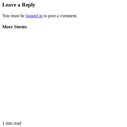
Leave a Reply
You must be
logged in
to post a comment.
More Stories
1 min read