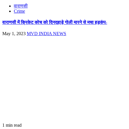
वाराणसी
Crime
वाराणसी में क्रिकेट कोच को दिनदहाड़े गोली मारने से मचा हड़कंप-
May 1, 2023
MVD INDIA NEWS
1 min read