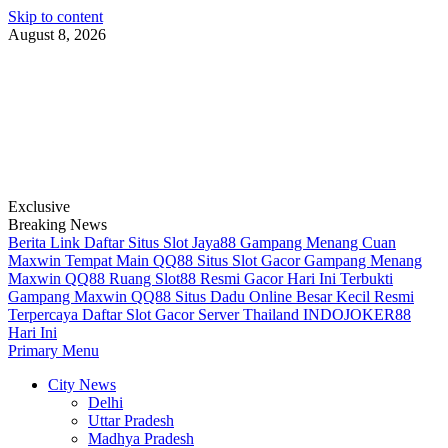
Skip to content
August 8, 2026
Exclusive
Breaking News
Berita Link Daftar Situs Slot Jaya88 Gampang Menang Cuan
Maxwin
Tempat Main QQ88 Situs Slot Gacor Gampang Menang
Maxwin
QQ88 Ruang Slot88 Resmi Gacor Hari Ini Terbukti
Gampang Maxwin
QQ88 Situs Dadu Online Besar Kecil Resmi
Terpercaya
Daftar Slot Gacor Server Thailand INDOJOKER88
Hari Ini
Primary Menu
City News
Delhi
Uttar Pradesh
Madhya Pradesh