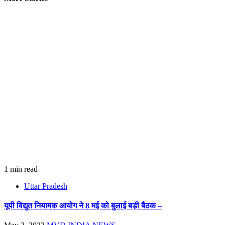
1 min read
Uttar Pradesh
यूपी विद्युत नियामक आयोग ने 8 मई को बुलाई बड़ी बैठक –