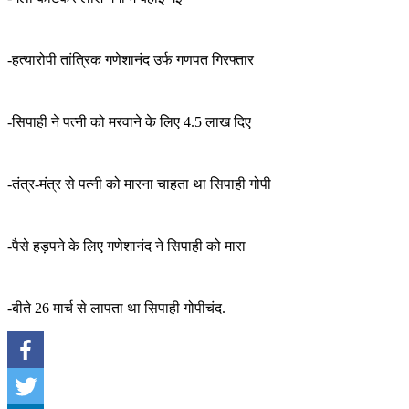
-हत्यारोपी तांत्रिक गणेशानंद उर्फ गणपत गिरफ्तार
-सिपाही ने पत्नी को मरवाने के लिए 4.5 लाख दिए
-तंत्र-मंत्र से पत्नी को मारना चाहता था सिपाही गोपी
-पैसे हड़पने के लिए गणेशानंद ने सिपाही को मारा
-बीते 26 मार्च से लापता था सिपाही गोपीचंद.