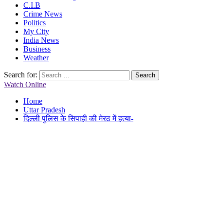
C.I.B
Crime News
Politics
My City
India News
Business
Weather
Search for:
Watch Online
Home
Uttar Pradesh
दिल्ली पुलिस के सिपाही की मेरठ में हत्या-