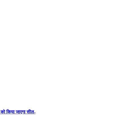
मा को किया जाएगा सील-