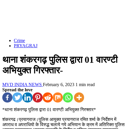
Crime
PRYAGRAJ
थाना शंकरगढ़ पुलिस द्वारा 01 वारण्टी
अभियुक्त गिरफ्तार-
MVD INDIA NEWS
February 6, 2023
1 min read
Spread the love
*थाना शंकरगढ़ पुलिस द्वारा 01 वारण्टी अभियुक्त गिरफ्तार*
शंकरगढ।प्रयागराज।पुलिस आयुक्त प्रयागराज रमित शर्मा के निर्देशन में
अपराध व अपराधियो के विरुद्ध चलाये गये अभियान के क्रम में अतिरिक्त पुलिस