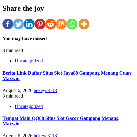
Share the joy
You may have missed
3 min read
Uncategorized
Berita Link Daftar Situs Slot Jaya88 Gampang Menang Cuan
Maxwin
August 6, 2026
hekeye3118
3 min read
Uncategorized
Tempat Main QQ88 Situs Slot Gacor Gampang Menang
Maxwin
August 6, 2026
hekeye3118