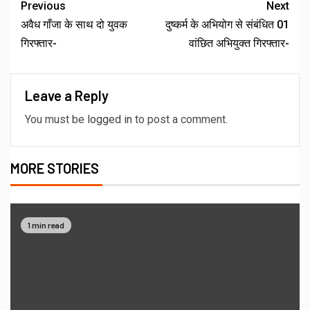
Previous
Next
अवैध गाँजा के साथ दो युवक
दुष्कर्म के अभियोग से संबंधित 01
गिरफ्तार-
वांछित अभियुक्त गिरफ्तार-
Leave a Reply
You must be
logged in
to post a comment.
MORE STORIES
1 min read