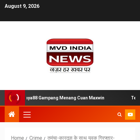
August 9, 2026
 Situs Slot Jaya88 Gampang Menang Cuan Maxwin
Tempat
Home
Crime
तमंचा-कारतूस के साथ युवक गिरफ्तार-