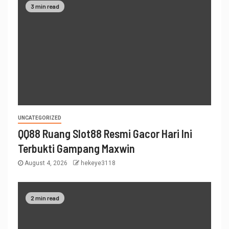
3 min read
UNCATEGORIZED
QQ88 Ruang Slot88 Resmi Gacor Hari Ini
Terbukti Gampang Maxwin
August 4, 2026
hekeye3118
2 min read