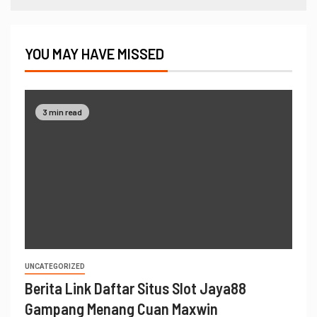
YOU MAY HAVE MISSED
3 min read
UNCATEGORIZED
Berita Link Daftar Situs Slot Jaya88
Gampang Menang Cuan Maxwin