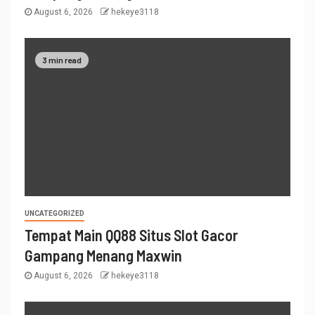
August 6, 2026
hekeye3118
3 min read
UNCATEGORIZED
Tempat Main QQ88 Situs Slot Gacor
Gampang Menang Maxwin
August 6, 2026
hekeye3118