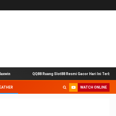
n
QQ88 Ruang Slot88 Resmi Gacor Hari Ini Terbukti G
WATCH ONLINE
EATHER