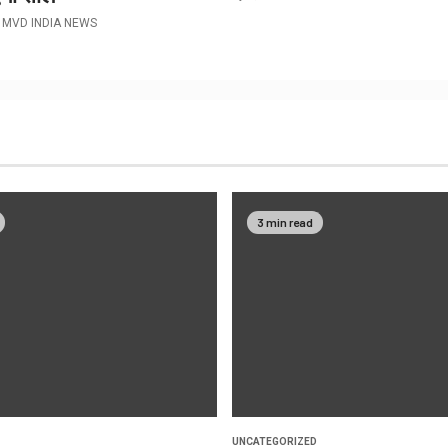
MVD INDIA NEWS
3 min read
UNCATEGORIZED