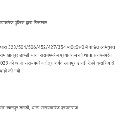
यममरेज पुलिस द्वारा गिरफ्तार
3 धारा 323/504/506/452/427/354 भा0द0सं0 में वांछित अभियुक्त
ी ग्राम खानपुर डाण्डी थाना सरायममरेज प्रयागराज को थाना सरायममरेज
3 को थाना सरायममरेज क्षेत्रान्तर्गत खानपुर डाण्डी रेलवे क्रासिंग से
यवाही की गयी।
ग्राम खानपुर डाण्डी, थाना सरायममरेज प्रयागराज