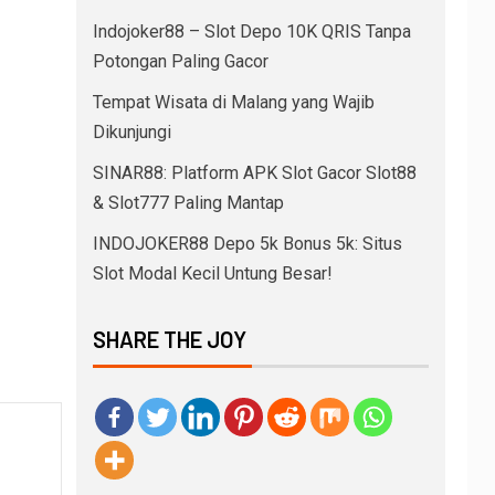
Indojoker88 – Slot Depo 10K QRIS Tanpa
Potongan Paling Gacor
Tempat Wisata di Malang yang Wajib
Dikunjungi
SINAR88: Platform APK Slot Gacor Slot88
& Slot777 Paling Mantap
INDOJOKER88 Depo 5k Bonus 5k: Situs
Slot Modal Kecil Untung Besar!
SHARE THE JOY