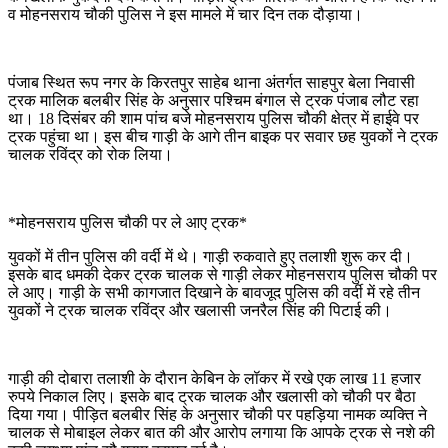
व मोहनसराय चौकी पुलिस ने इस मामले में चार दिन तक दौड़ाया।
पंजाब स्थित रूप नगर के किरतपुर साहेब थाना अंतर्गत साहपुर बेला निवासी
ट्रक मालिक बलबीर सिंह के अनुसार पश्चिम बंगाल से ट्रक पंजाब लौट रहा
था। 18 दिसंबर की शाम पांच बजे मोहनसराय पुलिस चौकी क्षेत्र में हाईवे पर
ट्रक पहुंचा था। इस बीच गाड़ी के आगे तीन बाइक पर सवार छह युवकों ने ट्रक
चालक रविंद्र को रोक लिया।
*मोहनसराय पुलिस चौकी पर ले आए ट्रक*
युवकों में तीन पुलिस की वर्दी में थे। गाड़ी रुकवाते हुए तलाशी शुरू कर दी।
इसके बाद धमकी देकर ट्रक चालक से गाड़ी लेकर मोहनसराय पुलिस चौकी पर
ले आए। गाड़ी के सभी कागजात दिखाने के बावजूद पुलिस की वर्दी में रहे तीन
युवकों ने ट्रक चालक रविंद्र और खलासी जनरैल सिंह की पिटाई की।
गाड़ी की दोबारा तलाशी के दौरान केबिन के लॉकर में रखे एक लाख 11 हजार
रुपये निकाल लिए। इसके बाद ट्रक चालक और खलासी को चौकी पर बैठा
दिया गया। पीड़ित बलबीर सिंह के अनुसार चौकी पर पहड़िया नामक व्यक्ति ने
चालक से मोबाइल लेकर बात की और आरोप लगाया कि आपके ट्रक से नशे की