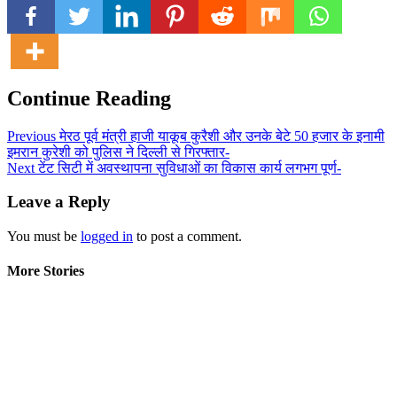
Continue Reading
Previous
मेरठ पूर्व मंत्री हाजी याकूब कुरैशी और उनके बेटे 50 हजार के इनामी
इमरान कुरेशी को पुलिस ने दिल्ली से गिरफ्तार-
Next
टेंट सिटी में अवस्थापना सुविधाओं का विकास कार्य लगभग पूर्ण-
Leave a Reply
You must be
logged in
to post a comment.
More Stories