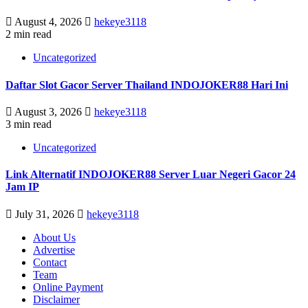
August 4, 2026
hekeye3118
2 min read
Uncategorized
Daftar Slot Gacor Server Thailand INDOJOKER88 Hari Ini
August 3, 2026
hekeye3118
3 min read
Uncategorized
Link Alternatif INDOJOKER88 Server Luar Negeri Gacor 24
Jam IP
July 31, 2026
hekeye3118
About Us
Advertise
Contact
Team
Online Payment
Disclaimer