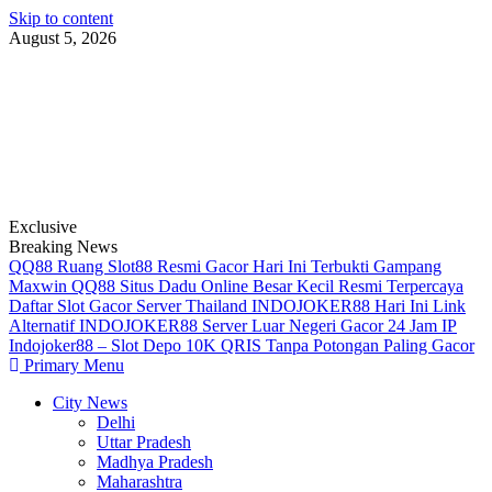
Skip to content
August 5, 2026
Exclusive
Breaking News
QQ88 Ruang Slot88 Resmi Gacor Hari Ini Terbukti Gampang
Maxwin
QQ88 Situs Dadu Online Besar Kecil Resmi Terpercaya
Daftar Slot Gacor Server Thailand INDOJOKER88 Hari Ini
Link
Alternatif INDOJOKER88 Server Luar Negeri Gacor 24 Jam IP
Indojoker88 – Slot Depo 10K QRIS Tanpa Potongan Paling Gacor
Primary Menu
City News
Delhi
Uttar Pradesh
Madhya Pradesh
Maharashtra