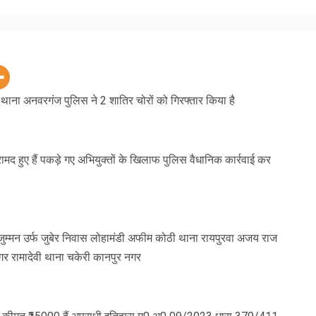
 थाना अनवरगंज पुलिस ने 2 शातिर चोरों को गिरफ्तार किया है
रामद हुए हैं पकड़े गए अभियुक्तों के खिलाफ पुलिस वैधानिक कार्रवाई कर
र जुम्मन उर्फ जुबेर निवास लोहामंडी अफीम कोठी थाना रायपुरवा अजय राज
नगर रामादेवी थाना चकेरी कानपुर नगर