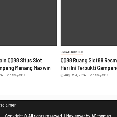
UNCATEGORIZED
in QQ88 Situs Slot
QQ88 Ruang Slot88 Resm
mpang Menang Maxwin
Hari Ini Terbukti Gampa
026
hekeye3118
August 4, 2026
hekeye3118
sclaimer
Copyright © All rights reserved.
|
Newsever
by AF themes.