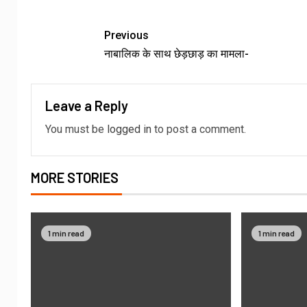
Previous
नाबालिक के साथ छेड़छाड़ का मामला-
Leave a Reply
You must be
logged in
to post a comment.
MORE STORIES
1 min read
1 min read