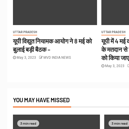
UTTAR PRADESH
UTTAR PRADESH
यूपी विद्युत नियामक आयोग ने 8 मई को
यूपी में 4 मई
बुलाई बड़ी बैठक –
के मतदान से
को किया जा
May 3, 2023
MVD INDIA NEWS
May 3, 2023
YOU MAY HAVE MISSED
3 min read
3 min read