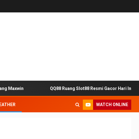
 Maxwin
QQ88 Ruang Slot88 Resmi Gacor Hari Ini Terb
WATCH ONLINE
EATHER