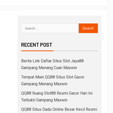
RECENT POST
Berita Link Daftar Situs Slot Jaya88
Gampang Menang Cuan Maxwin
Tempat Main QQ88 Situs Slot Gacor
Gampang Menang Maxwin
QQ88 Ruang Slot88 Resmi Gacor Hari Ini
Terbukti Gampang Maxwin
QQ88 Situs Dadu Online Besar Kecil Resmi