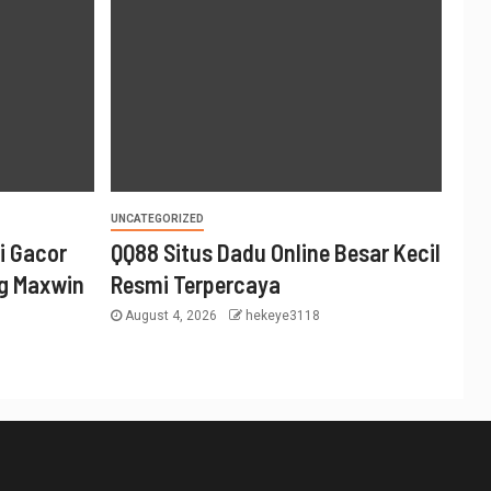
UNCATEGORIZED
i Gacor
QQ88 Situs Dadu Online Besar Kecil
ng Maxwin
Resmi Terpercaya
August 4, 2026
hekeye3118