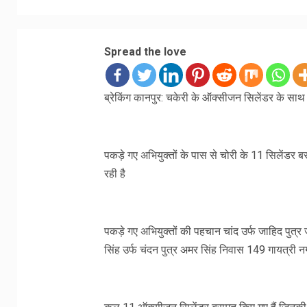
Spread the love
ब्रेकिंग कानपुर: चकेरी के ऑक्सीजन सिलेंडर के साथ
पकड़े गए अभियुक्तों के पास से चोरी के 11 सिलेंडर ब
रही है
पकड़े गए अभियुक्तों की पहचान चांद उर्फ जाहिद पुत्
सिंह उर्फ चंदन पुत्र अमर सिंह निवास 149 गायत्री 