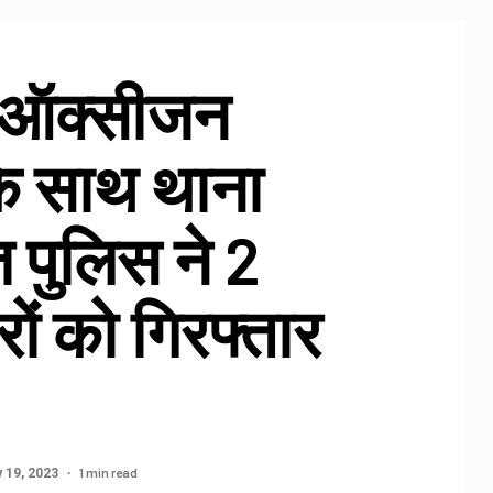
े ऑक्सीजन
के साथ थाना
पुलिस ने 2
ों को गिरफ्तार
1 min read
 19, 2023