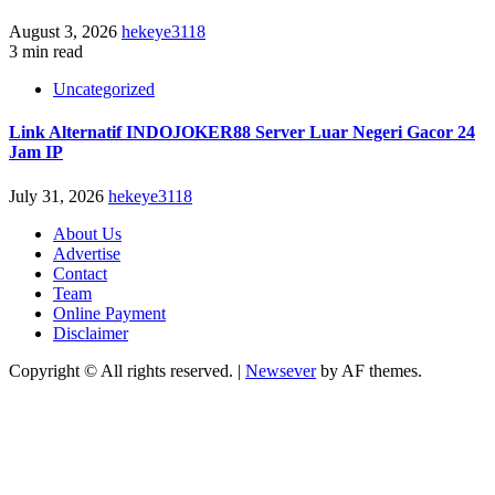
August 3, 2026
hekeye3118
3 min read
Uncategorized
Link Alternatif INDOJOKER88 Server Luar Negeri Gacor 24
Jam IP
July 31, 2026
hekeye3118
About Us
Advertise
Contact
Team
Online Payment
Disclaimer
Copyright © All rights reserved.
|
Newsever
by AF themes.