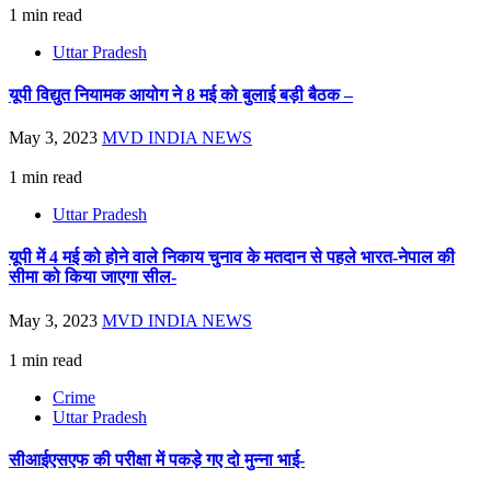
1 min read
Uttar Pradesh
यूपी विद्युत नियामक आयोग ने 8 मई को बुलाई बड़ी बैठक –
May 3, 2023
MVD INDIA NEWS
1 min read
Uttar Pradesh
यूपी में 4 मई को होने वाले निकाय चुनाव के मतदान से पहले भारत-नेपाल की
सीमा को किया जाएगा सील-
May 3, 2023
MVD INDIA NEWS
1 min read
Crime
Uttar Pradesh
सीआईएसएफ की परीक्षा में पकड़े गए दो मुन्ना भाई-