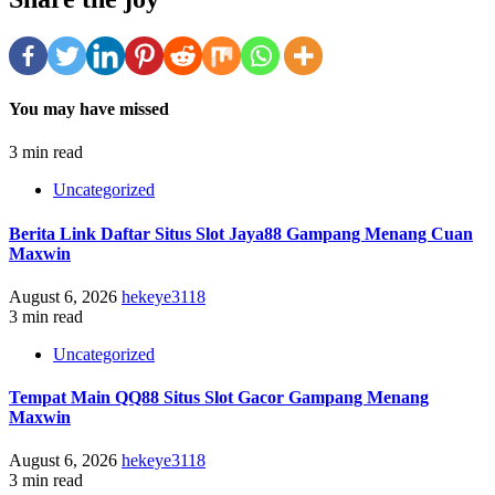
You may have missed
3 min read
Uncategorized
Berita Link Daftar Situs Slot Jaya88 Gampang Menang Cuan
Maxwin
August 6, 2026
hekeye3118
3 min read
Uncategorized
Tempat Main QQ88 Situs Slot Gacor Gampang Menang
Maxwin
August 6, 2026
hekeye3118
3 min read