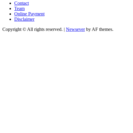
Contact
Team
Online Payment
Disclaimer
Copyright © All rights reserved.
|
Newsever
by AF themes.