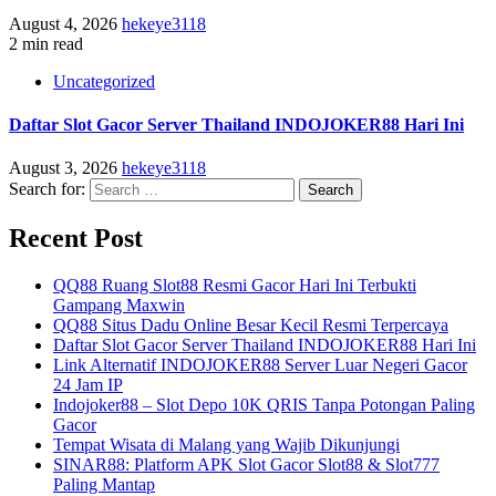
August 4, 2026
hekeye3118
2 min read
Uncategorized
Daftar Slot Gacor Server Thailand INDOJOKER88 Hari Ini
August 3, 2026
hekeye3118
Search for:
Recent Post
QQ88 Ruang Slot88 Resmi Gacor Hari Ini Terbukti
Gampang Maxwin
QQ88 Situs Dadu Online Besar Kecil Resmi Terpercaya
Daftar Slot Gacor Server Thailand INDOJOKER88 Hari Ini
Link Alternatif INDOJOKER88 Server Luar Negeri Gacor
24 Jam IP
Indojoker88 – Slot Depo 10K QRIS Tanpa Potongan Paling
Gacor
Tempat Wisata di Malang yang Wajib Dikunjungi
SINAR88: Platform APK Slot Gacor Slot88 & Slot777
Paling Mantap