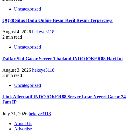
Uncategorized
QQ88 Situs Dadu Online Besar Kecil Resmi Terpercaya
August 4, 2026
hekeye3118
2 min read
Uncategorized
Daftar Slot Gacor Server Thailand INDOJOKER88 Hari Ini
August 3, 2026
hekeye3118
3 min read
Uncategorized
Link Alternatif INDOJOKER88 Server Luar Negeri Gacor 24
Jam IP
July 31, 2026
hekeye3118
About Us
Advertise