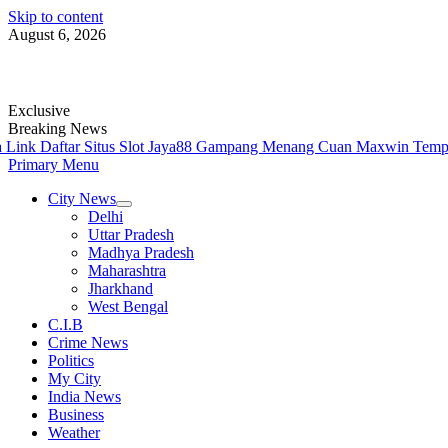
Skip to content
August 6, 2026
Exclusive
Breaking News
a Link Daftar Situs Slot Jaya88 Gampang Menang Cuan Maxwin
Tempa
Primary Menu
City News
Delhi
Uttar Pradesh
Madhya Pradesh
Maharashtra
Jharkhand
West Bengal
C.I.B
Crime News
Politics
My City
India News
Business
Weather