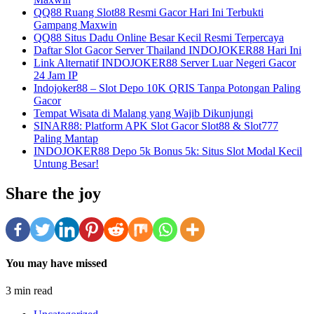
QQ88 Ruang Slot88 Resmi Gacor Hari Ini Terbukti
Gampang Maxwin
QQ88 Situs Dadu Online Besar Kecil Resmi Terpercaya
Daftar Slot Gacor Server Thailand INDOJOKER88 Hari Ini
Link Alternatif INDOJOKER88 Server Luar Negeri Gacor
24 Jam IP
Indojoker88 – Slot Depo 10K QRIS Tanpa Potongan Paling
Gacor
Tempat Wisata di Malang yang Wajib Dikunjungi
SINAR88: Platform APK Slot Gacor Slot88 & Slot777
Paling Mantap
INDOJOKER88 Depo 5k Bonus 5k: Situs Slot Modal Kecil
Untung Besar!
Share the joy
You may have missed
3 min read