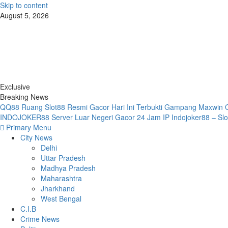
Skip to content
August 5, 2026
Exclusive
Breaking News
QQ88 Ruang Slot88 Resmi Gacor Hari Ini Terbukti Gampang Maxwin
INDOJOKER88 Server Luar Negeri Gacor 24 Jam IP
Indojoker88 – Sl
Primary Menu
City News
Delhi
Uttar Pradesh
Madhya Pradesh
Maharashtra
Jharkhand
West Bengal
C.I.B
Crime News