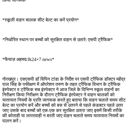
किया जागरूक*
*स्कूली वाहन चालक सीट बेल्ट का करें प्रयोग*
*निर्धारित स्थान पर बच्चों को सुरक्षित वाहन से उतारे: एसपी ट्रैफिक*
*फैयाज़ अहमद/Jk24×7 news*
गोरखपुर। एसएसपी डॉ विपिन टांडा के निर्देश पर एसपी ट्रैफिक डॉक्टर महेंद्र
पाल सिंह के पर्यवेक्षण में ऑपरेशन तरुण के तहत ट्रैफिक विभाग के ट्रैफिक
इंस्पेक्टर व ट्रैफिक सब इंस्पेक्टर ने आज जिले के विभिन्न स्कूल वाहनों का
निरीक्षण किया निरीक्षण के दौरान ट्रैफिक इंस्पेक्टर ने वाहन चालकों को
यातायात नियमों के प्रति जागरूक करते हुए बताया कि वाहन चलाते समय सीट
बेल्ट का प्रयोग करें और बच्चों को बस से उतरने से पहले कंडक्टर पहले उतर
जाए उसके बाद बच्चों को एक-एक कर सुरक्षित उतारा जाए इसमें किसी तरीके
की कोताही या लापरवाही न बरती जाए वाहन चलाते समय यातायात नियमों का
पालन करें।