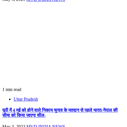
1 min read
Uttar Pradesh
यूपी में 4 मई को होने वाले निकाय चुनाव के मतदान से पहले भारत-नेपाल की
सीमा को किया जाएगा सील-
May 3, 2023
MVD INDIA NEWS