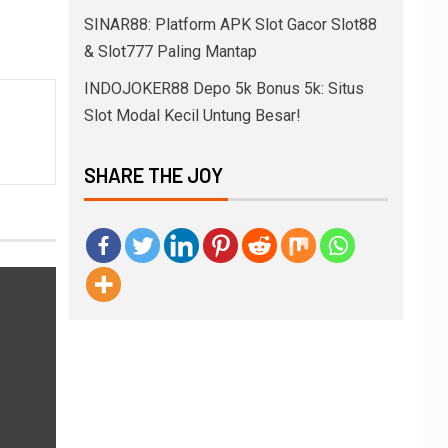
SINAR88: Platform APK Slot Gacor Slot88
& Slot777 Paling Mantap
INDOJOKER88 Depo 5k Bonus 5k: Situs
Slot Modal Kecil Untung Besar!
SHARE THE JOY