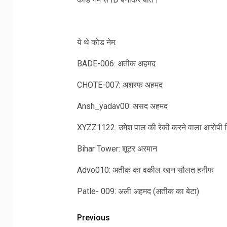
ये थे कोड नेम:
BADE-006: अतीक अहमद
CHOTE-007: अशरफ अहमद
Ansh_yadav00: असद अहमद
XYZZ1122: उमेश पाल की रेकी करने वाला आरोपी न
Bihar Tower: शूटर अरमान
Advo010: अतीक का वकील खान सौलत हनीफ
Patle- 009: अली अहमद (अतीक का बेटा)
Previous