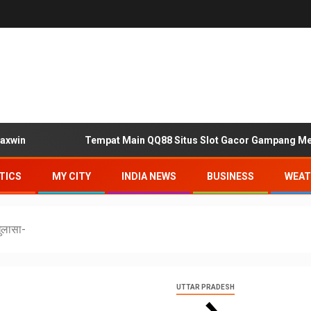
in
Tempat Main QQ88 Situs Slot Gacor Gampang Mena
TICS
MY CITY
INDIA NEWS
BUSINESS
WEAT
ुलासा-
UTTAR PRADESH