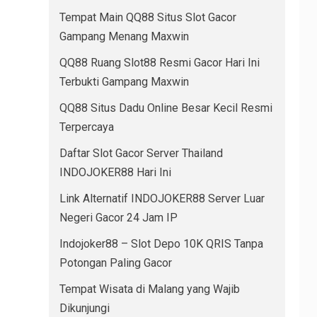
Tempat Main QQ88 Situs Slot Gacor
Gampang Menang Maxwin
QQ88 Ruang Slot88 Resmi Gacor Hari Ini
Terbukti Gampang Maxwin
QQ88 Situs Dadu Online Besar Kecil Resmi
Terpercaya
Daftar Slot Gacor Server Thailand
INDOJOKER88 Hari Ini
Link Alternatif INDOJOKER88 Server Luar
Negeri Gacor 24 Jam IP
Indojoker88 – Slot Depo 10K QRIS Tanpa
Potongan Paling Gacor
Tempat Wisata di Malang yang Wajib
Dikunjungi