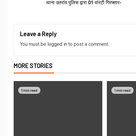
थाना उतरांव पुलिस द्वारा 01 वांरटी गिरफ्तार-
Leave a Reply
You must be
logged in
to post a comment.
MORE STORIES
1 min read
1 min read