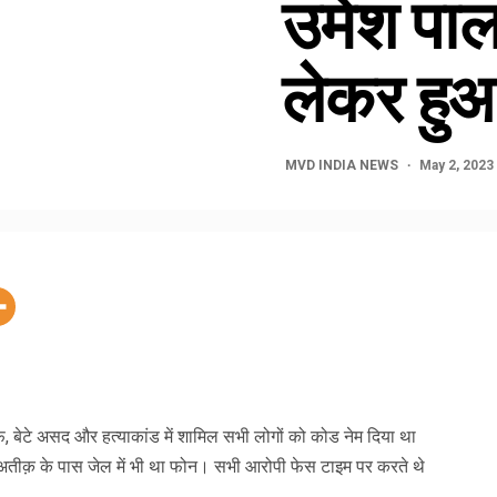
उमेश पाल
लेकर हुआ
MVD INDIA NEWS
May 2, 2023
 बेटे असद और हत्याकांड में शामिल सभी लोगों को कोड नेम दिया था
तीक़ के पास जेल में भी था फोन। सभी आरोपी फेस टाइम पर करते थे