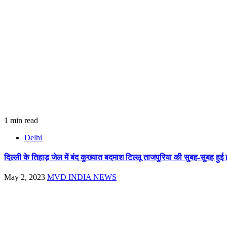
1 min read
Delhi
दिल्ली के तिहाड़ जेल में बंद कुख्यात बदमाश टिल्लू ताजपुरिया की सुबह-सुबह हुई ह
May 2, 2023
MVD INDIA NEWS