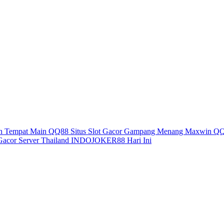
in
Tempat Main QQ88 Situs Slot Gacor Gampang Menang Maxwin
QQ
 Gacor Server Thailand INDOJOKER88 Hari Ini