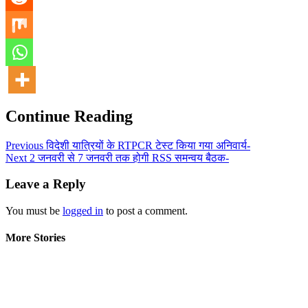
Continue Reading
Previous
विदेशी यात्रियों के RTPCR टेस्ट किया गया अनिवार्य-
Next
2 जनवरी से 7 जनवरी तक होगी RSS समन्वय बैठक-
Leave a Reply
You must be
logged in
to post a comment.
More Stories