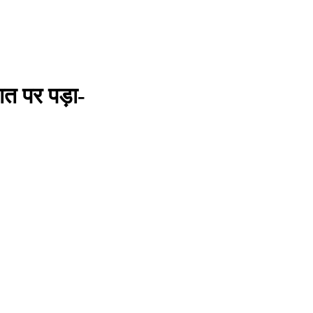
ात पर पड़ा-