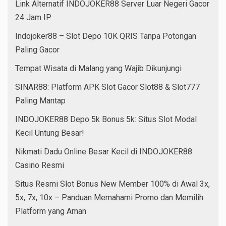
Link Alternatif INDOJOKER88 Server Luar Negeri Gacor
24 Jam IP
Indojoker88 – Slot Depo 10K QRIS Tanpa Potongan
Paling Gacor
Tempat Wisata di Malang yang Wajib Dikunjungi
SINAR88: Platform APK Slot Gacor Slot88 & Slot777
Paling Mantap
INDOJOKER88 Depo 5k Bonus 5k: Situs Slot Modal
Kecil Untung Besar!
Nikmati Dadu Online Besar Kecil di INDOJOKER88
Casino Resmi
Situs Resmi Slot Bonus New Member 100% di Awal 3x,
5x, 7x, 10x – Panduan Memahami Promo dan Memilih
Platform yang Aman