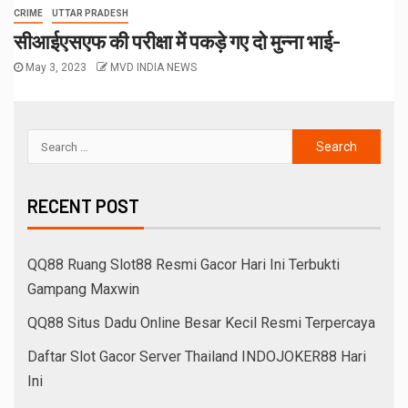
CRIME
UTTAR PRADESH
सीआईएसएफ की परीक्षा में पकड़े गए दो मुन्ना भाई-
May 3, 2023
MVD INDIA NEWS
RECENT POST
QQ88 Ruang Slot88 Resmi Gacor Hari Ini Terbukti
Gampang Maxwin
QQ88 Situs Dadu Online Besar Kecil Resmi Terpercaya
Daftar Slot Gacor Server Thailand INDOJOKER88 Hari
Ini