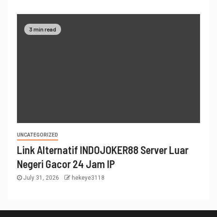
3 min read
UNCATEGORIZED
Link Alternatif INDOJOKER88 Server Luar
Negeri Gacor 24 Jam IP
July 31, 2026
hekeye3118