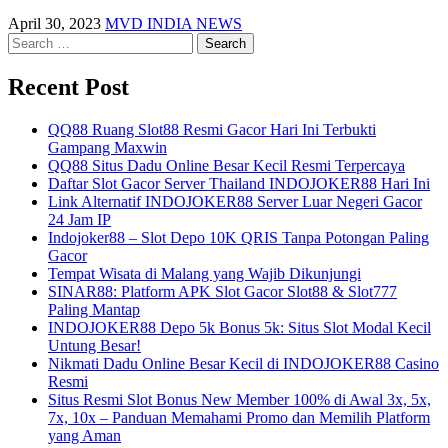
April 30, 2023
MVD INDIA NEWS
Search
for:
Recent Post
QQ88 Ruang Slot88 Resmi Gacor Hari Ini Terbukti
Gampang Maxwin
QQ88 Situs Dadu Online Besar Kecil Resmi Terpercaya
Daftar Slot Gacor Server Thailand INDOJOKER88 Hari Ini
Link Alternatif INDOJOKER88 Server Luar Negeri Gacor
24 Jam IP
Indojoker88 – Slot Depo 10K QRIS Tanpa Potongan Paling
Gacor
Tempat Wisata di Malang yang Wajib Dikunjungi
SINAR88: Platform APK Slot Gacor Slot88 & Slot777
Paling Mantap
INDOJOKER88 Depo 5k Bonus 5k: Situs Slot Modal Kecil
Untung Besar!
Nikmati Dadu Online Besar Kecil di INDOJOKER88 Casino
Resmi
Situs Resmi Slot Bonus New Member 100% di Awal 3x, 5x,
7x, 10x – Panduan Memahami Promo dan Memilih Platform
yang Aman