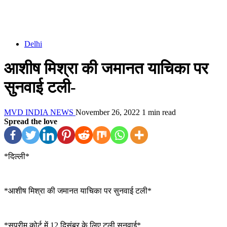
Delhi
आशीष मिश्रा की जमानत याचिका पर
सुनवाई टली-
MVD INDIA NEWS
November 26, 2022
1 min read
Spread the love
*दिल्ली*
*आशीष मिश्रा की जमानत याचिका पर सुनवाई टली*
*सुप्रीम कोर्ट में 12 दिसंबर के लिए टली सुनवाई*