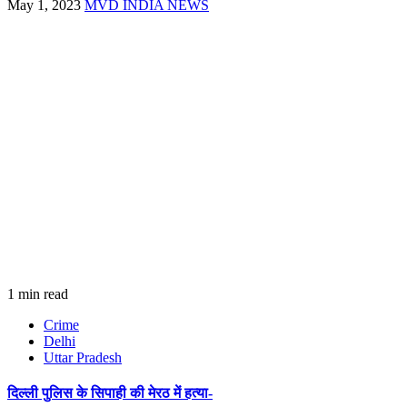
May 1, 2023
MVD INDIA NEWS
1 min read
Crime
Delhi
Uttar Pradesh
दिल्ली पुलिस के सिपाही की मेरठ में हत्या-