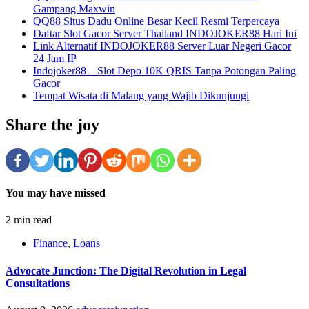
Gampang Maxwin
QQ88 Situs Dadu Online Besar Kecil Resmi Terpercaya
Daftar Slot Gacor Server Thailand INDOJOKER88 Hari Ini
Link Alternatif INDOJOKER88 Server Luar Negeri Gacor
24 Jam IP
Indojoker88 – Slot Depo 10K QRIS Tanpa Potongan Paling
Gacor
Tempat Wisata di Malang yang Wajib Dikunjungi
Share the joy
You may have missed
2 min read
Finance, Loans
Advocate Junction: The Digital Revolution in Legal
Consultations