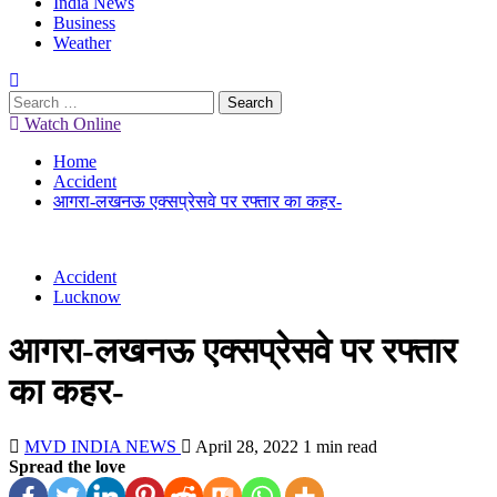
India News
Business
Weather
Search
for:
Watch Online
Home
Accident
आगरा-लखनऊ एक्सप्रेसवे पर रफ्तार का कहर-
Accident
Lucknow
आगरा-लखनऊ एक्सप्रेसवे पर रफ्तार
का कहर-
MVD INDIA NEWS
April 28, 2022
1 min read
Spread the love