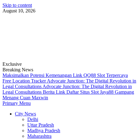
Skip to content
August 10, 2026
Exclusive
Breaking News
Maksimalkan Potensi Kemenangan Link QQ88 Slot Terpercaya
Free Location Tracker
Advocate Junction: The Digital Revolution in
Legal Consultations
Advocate Junction: The Digital Revolution in
Legal Consultations
Berita Link Daftar Situs Slot Jaya88 Gampang
Menang Cuan Maxwin
Primary Menu
City News
Delhi
Uttar Pradesh
Madhya Pradesh
Maharashtra