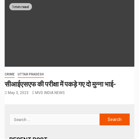
1 min read
CRIME
UTTAR PRADESH
सीआईएसएफ की परीक्षा में पकड़े गए दो मुन्ना भाई-
May 3, 2023
MVD INDIA NEWS