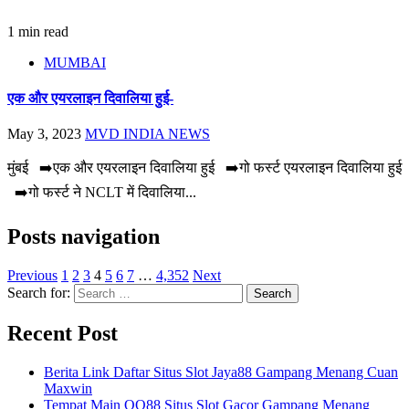
1 min read
MUMBAI
एक और एयरलाइन दिवालिया हुई-
May 3, 2023
MVD INDIA NEWS
मुंबई ➡️एक और एयरलाइन दिवालिया हुई ➡️गो फर्स्ट एयरलाइन दिवालिया हुई
➡️गो फर्स्ट ने NCLT में दिवालिया...
Posts navigation
Previous
1
2
3
4
5
6
7
…
4,352
Next
Search for:
Recent Post
Berita Link Daftar Situs Slot Jaya88 Gampang Menang Cuan
Maxwin
Tempat Main QQ88 Situs Slot Gacor Gampang Menang