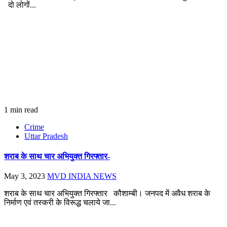
दो लोगों...
1 min read
Crime
Uttar Pradesh
शराब के साथ चार अभियुक्त गिरफ्तार-
May 3, 2023
MVD INDIA NEWS
शराब के साथ चार अभियुक्त गिरफ्तार कौशाम्बी। जनपद में अवैध शराब के
निर्माण एवं तस्करी के विरूद्ध चलाये जा...