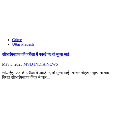
Crime
Uttar Pradesh
सीआईएसएफ की परीक्षा में पकड़े गए दो मुन्ना भाई-
May 3, 2023
MVD INDIA NEWS
सीआईएसएफ की परीक्षा में पकड़े गए दो मुन्ना भाई ग्रेटर नोएडा : सुत्याना गांव
स्थित सीआईएसएफ केंद्र में चल...