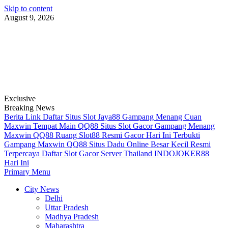
Skip to content
August 9, 2026
Exclusive
Breaking News
Berita Link Daftar Situs Slot Jaya88 Gampang Menang Cuan
Maxwin
Tempat Main QQ88 Situs Slot Gacor Gampang Menang
Maxwin
QQ88 Ruang Slot88 Resmi Gacor Hari Ini Terbukti
Gampang Maxwin
QQ88 Situs Dadu Online Besar Kecil Resmi
Terpercaya
Daftar Slot Gacor Server Thailand INDOJOKER88
Hari Ini
Primary Menu
City News
Delhi
Uttar Pradesh
Madhya Pradesh
Maharashtra