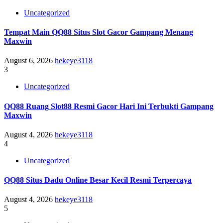
Uncategorized
Tempat Main QQ88 Situs Slot Gacor Gampang Menang
Maxwin
August 6, 2026
hekeye3118
3
Uncategorized
QQ88 Ruang Slot88 Resmi Gacor Hari Ini Terbukti Gampang
Maxwin
August 4, 2026
hekeye3118
4
Uncategorized
QQ88 Situs Dadu Online Besar Kecil Resmi Terpercaya
August 4, 2026
hekeye3118
5