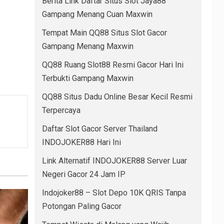
Berita Link Daftar Situs Slot Jaya88
Gampang Menang Cuan Maxwin
Tempat Main QQ88 Situs Slot Gacor
Gampang Menang Maxwin
QQ88 Ruang Slot88 Resmi Gacor Hari Ini
Terbukti Gampang Maxwin
QQ88 Situs Dadu Online Besar Kecil Resmi
Terpercaya
Daftar Slot Gacor Server Thailand
INDOJOKER88 Hari Ini
Link Alternatif INDOJOKER88 Server Luar
Negeri Gacor 24 Jam IP
Indojoker88 – Slot Depo 10K QRIS Tanpa
Potongan Paling Gacor