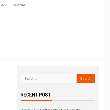
1 min read
, 2021
RECENT POST