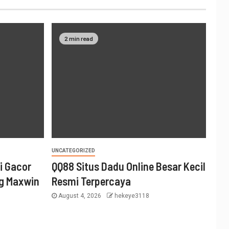
2 min read
UNCATEGORIZED
i Gacor
QQ88 Situs Dadu Online Besar Kecil
ng Maxwin
Resmi Terpercaya
August 4, 2026
hekeye3118