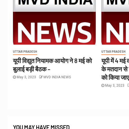
UTTAR PRADESH
UTTAR PRADESH
यूपी विद्युत नियामक आयोग ने 8 मई को
यूपी में 4 मई
बुलाई बड़ी बैठक –
के मतदान से
को किया जा
May 3, 2023
MVD INDIA NEWS
May 3, 2023
YOU MAY HAVE MISSED