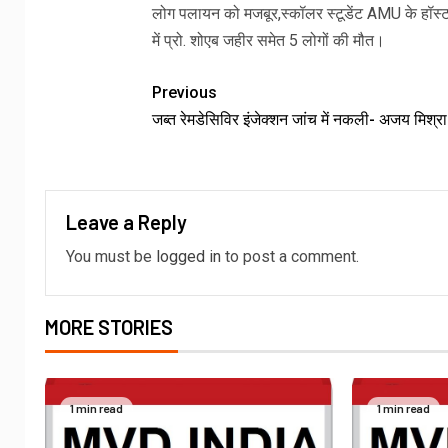
लोग पलायन को मजबूर,स्कॉलर स्टूडेंट AMU के हॉस्ट
में प्रो. शोएब जहीर समेत 5 लोगों की मौत।
Previous
जब्त रेमडेसिविर इंजेक्शन जांच में नकली- अजय मिश्रा
Leave a Reply
You must be
logged in
to post a comment.
MORE STORIES
1 min read
1 min read