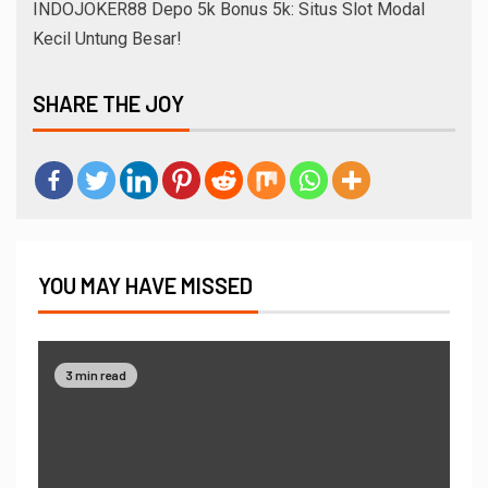
INDOJOKER88 Depo 5k Bonus 5k: Situs Slot Modal
Kecil Untung Besar!
SHARE THE JOY
YOU MAY HAVE MISSED
3 min read