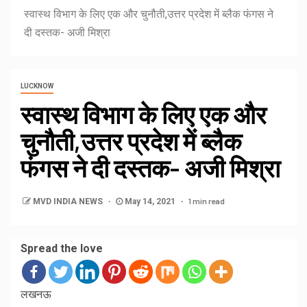
स्वास्थ विभाग के लिए एक और चुनौती,उत्तर प्रदेश में ब्लैक फंगस ने
दी दस्तक- अजी मिश्रा
LUCKNOW
स्वास्थ विभाग के लिए एक और
चुनौती,उत्तर प्रदेश में ब्लैक
फंगस ने दी दस्तक- अजी मिश्रा
1 min read
MVD INDIA NEWS
May 14, 2021
Spread the love
लखनऊ