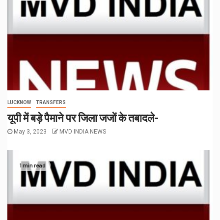
LUCKNOW
TRANSFERS
यूपी में बड़े पैमाने पर जिला जजों के तबादले-
May 3, 2023
MVD INDIA NEWS
1 min read