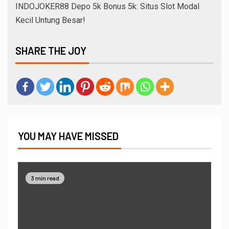
INDOJOKER88 Depo 5k Bonus 5k: Situs Slot Modal
Kecil Untung Besar!
SHARE THE JOY
YOU MAY HAVE MISSED
3 min read