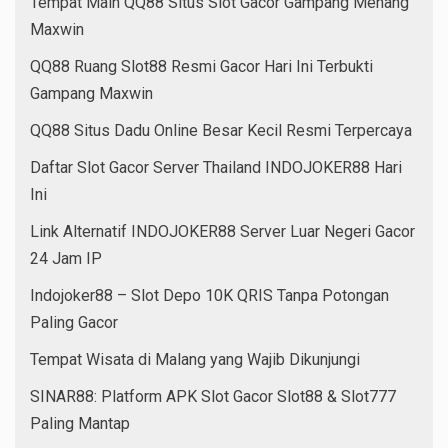
Tempat Main QQ88 Situs Slot Gacor Gampang Menang
Maxwin
QQ88 Ruang Slot88 Resmi Gacor Hari Ini Terbukti
Gampang Maxwin
QQ88 Situs Dadu Online Besar Kecil Resmi Terpercaya
Daftar Slot Gacor Server Thailand INDOJOKER88 Hari
Ini
Link Alternatif INDOJOKER88 Server Luar Negeri Gacor
24 Jam IP
Indojoker88 – Slot Depo 10K QRIS Tanpa Potongan
Paling Gacor
Tempat Wisata di Malang yang Wajib Dikunjungi
SINAR88: Platform APK Slot Gacor Slot88 & Slot777
Paling Mantap