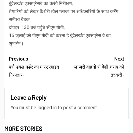
बुंदेलखंड एक्सप्रेसवे का करेंगे निरीक्षण,
तैयारियों को लेकर कैथेरी टोल प्लाजा पर अधिकारियों के साथ करेंगे
समीक्षा बैठक,
दोपहर 1.30 बजे पहुंचे सीएम योगी,
16 जुलाई को पीएम मोदी को करना है बुंदेलखंड एक्सप्रेस वे का
शुभारंभ।
Previous
Next
बर्रा डबल मर्डर का मास्टरमाइंड
लग्जरी वाहनों से देशी शराब की
गिरफ्तार-
तस्करी-
Leave a Reply
You must be
logged in
to post a comment.
MORE STORIES