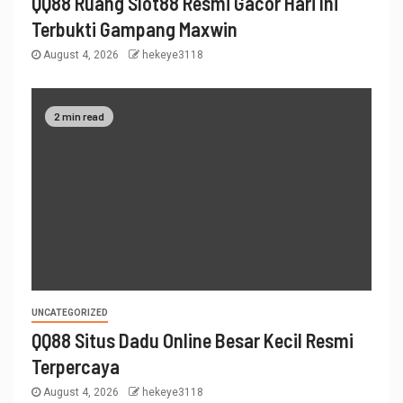
QQ88 Ruang Slot88 Resmi Gacor Hari Ini
Terbukti Gampang Maxwin
August 4, 2026
hekeye3118
2 min read
UNCATEGORIZED
QQ88 Situs Dadu Online Besar Kecil Resmi
Terpercaya
August 4, 2026
hekeye3118