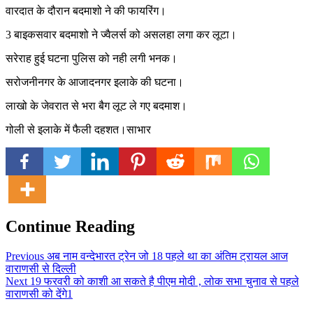
वारदात के दौरान बदमाशो ने की फायरिंग।
3 बाइकसवार बदमाशो ने ज्वैलर्स को असलहा लगा कर लूटा।
सरेराह हुई घटना पुलिस को नही लगी भनक।
सरोजनीनगर के आजादनगर इलाके की घटना।
लाखो के जेवरात से भरा बैग लूट ले गए बदमाश।
गोली से इलाके में फैली दहशत।साभार
Continue Reading
Previous
अब नाम वन्देभारत ट्रेन जो 18 पहले था का अंतिम ट्रायल आज
वाराणसी से दिल्ली
Next
19 फरवरी को काशी आ सकते है पीएम मोदी , लोक सभा चुनाव से पहले
वाराणसी को देंगे1