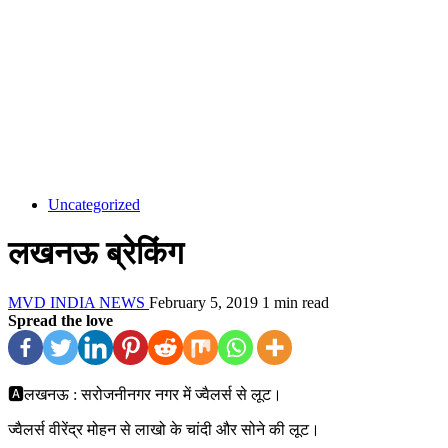
Uncategorized
लखनऊ ब्रेकिंग
MVD INDIA NEWS
February 5, 2019
1 min read
Spread the love
🅰लखनऊ : सरोजनीनगर नगर में ज्वैलर्स से लूट।
ज्वैलर्स वीरेंद्र मोहन से लाखो के चांदी और सोने की लूट।