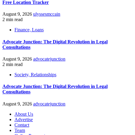
Free Location Tracker
August 9, 2026
ulyssesmccain
2 min read
Finance, Loans
Advocate Junction: The Digital Revolution in Legal
Consultations
August 9, 2026
advocatejunction
2 min read
Society, Relationships
Advocate Junction: The Digital Revolution in Legal
Consultations
August 9, 2026
advocatejunction
About Us
Advertise
Contact
Team