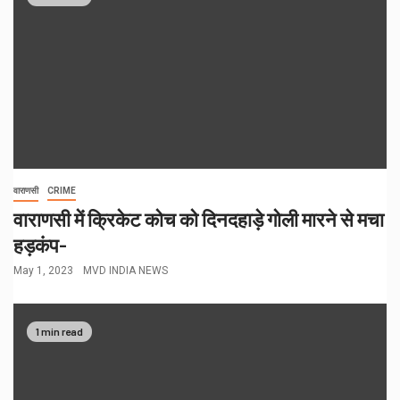
वाराणसी
CRIME
वाराणसी में क्रिकेट कोच को दिनदहाड़े गोली मारने से मचा
हड़कंप-
May 1, 2023
MVD INDIA NEWS
1 min read