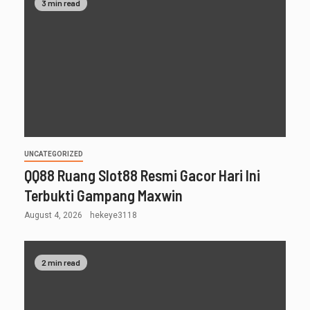
3 min read
UNCATEGORIZED
QQ88 Ruang Slot88 Resmi Gacor Hari Ini
Terbukti Gampang Maxwin
August 4, 2026
hekeye3118
2 min read