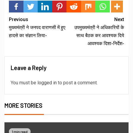
Previous
Next
मुख्यमंत्री ने जनपद वाराणसी में हुए
उपमुख्यमंत्री ने अधिकारियों के
हादसे का संज्ञान लिया-
साथ बैठक कर आवश्यक दिये
आवश्यक दिशा-निर्देश-
Leave a Reply
You must be
logged in
to post a comment.
MORE STORIES
1 min read