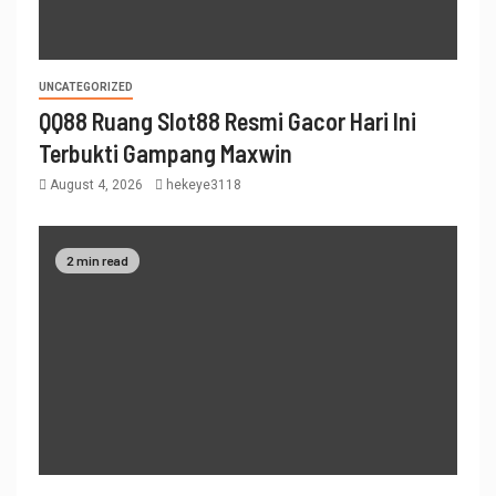
UNCATEGORIZED
QQ88 Ruang Slot88 Resmi Gacor Hari Ini
Terbukti Gampang Maxwin
August 4, 2026
hekeye3118
2 min read