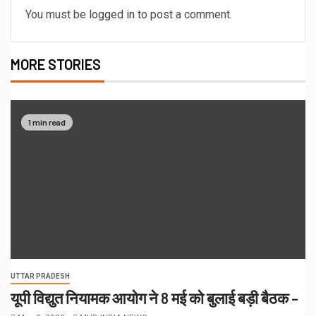
You must be
logged in
to post a comment.
MORE STORIES
1 min read
UTTAR PRADESH
यूपी विद्युत नियामक आयोग ने 8 मई को बुलाई बड़ी बैठक –