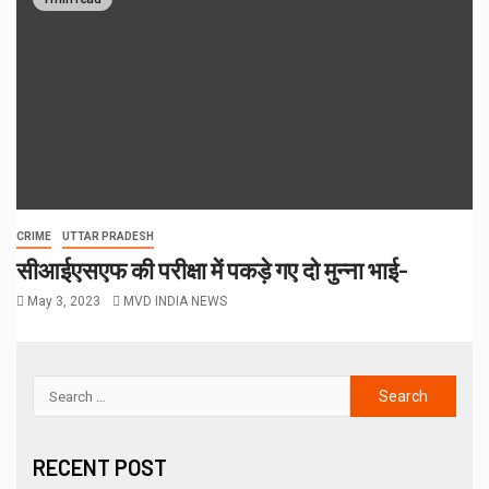
CRIME
UTTAR PRADESH
सीआईएसएफ की परीक्षा में पकड़े गए दो मुन्ना भाई-
May 3, 2023
MVD INDIA NEWS
RECENT POST