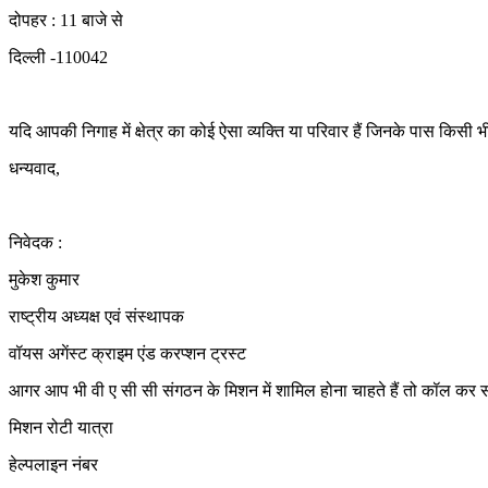
दोपहर : 11 बाजे से
दिल्ली -110042
यदि आपकी निगाह में क्षेत्र का कोई ऐसा व्यक्ति या परिवार हैं जिनके पास किसी 
धन्यवाद,
निवेदक :
मुकेश कुमार
राष्ट्रीय अध्यक्ष एवं संस्थापक
वॉयस अगेंस्ट क्राइम एंड करप्शन ट्रस्ट
आगर आप भी वी ए सी सी संगठन के मिशन में शामिल होना चाहते हैं तो कॉल कर स
मिशन रोटी यात्रा
हेल्पलाइन नंबर