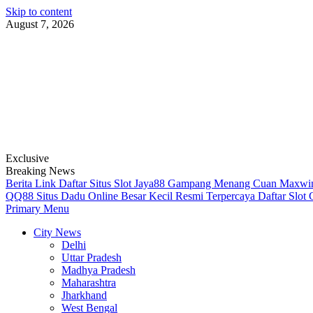
Skip to content
August 7, 2026
Exclusive
Breaking News
Berita Link Daftar Situs Slot Jaya88 Gampang Menang Cuan Maxw
QQ88 Situs Dadu Online Besar Kecil Resmi Terpercaya
Daftar Slot
Primary Menu
City News
Delhi
Uttar Pradesh
Madhya Pradesh
Maharashtra
Jharkhand
West Bengal