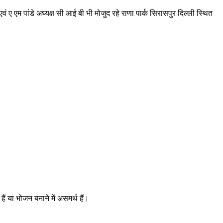
ए एम पांडे अध्यक्ष सी आई बी भी मोजुद रहे राणा पार्क सिरासपुर दिल्ली स्थित
ैं या भोजन बनाने में असमर्थ हैं।