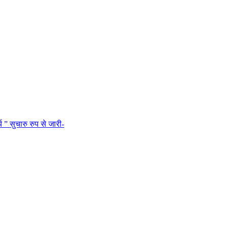
 ” सुचारु रुप से जारी-