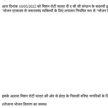
आज दिनांक 10/05/2022 को मिशन रोटी यात्रा वी ए सी सी संगठन के सदस्यों द्वार
‘भोजन प्रसादम से जरूरतमंद व्यक्तियों के लिए लगातार नियमित रूप से “भोजन वि
इसके अलावा मिशन रोटी यात्रा की ओर से क्षेत्र के निवासी वरिष्ठ नागरिकों के लिए
#रोजाना भोजन वितरण का समय#