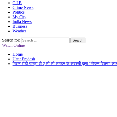
C.I.B
Crime News
Politics
My City
India News
Business
Weather
Search for:
Watch Online
Home
Uttar Pradesh
मिशन रोटी यात्रा वी ए सी सी संगठन के सदस्यों द्वारा “भोजन वितरण कार्य