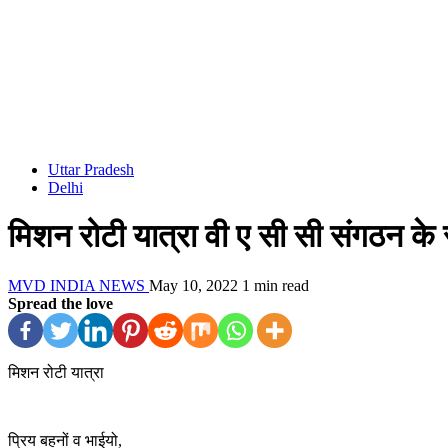
Uttar Pradesh
Delhi
मिशन रोटी यात्रा वी ए सी सी संगठन के स
MVD INDIA NEWS
May 10, 2022
1 min read
Spread the love
मिशन रोटी यात्रा
प्रिय बहनों व भाईयो,