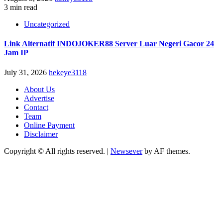
3 min read
Uncategorized
Link Alternatif INDOJOKER88 Server Luar Negeri Gacor 24
Jam IP
July 31, 2026
hekeye3118
About Us
Advertise
Contact
Team
Online Payment
Disclaimer
Copyright © All rights reserved.
|
Newsever
by AF themes.