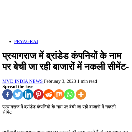
PRYAGRAJ
प्रयागराज में ब्रांडेड कंपनियों के नाम
पर बेची जा रही बाजारों में नकली सीमेंट-
MVD INDIA NEWS
February 3, 2023
1 min read
Spread the love
प्रयागराज में ब्रांडेड कंपनियों के नाम पर बेची जा रही बाजारों में नकली
सीमेंट_____