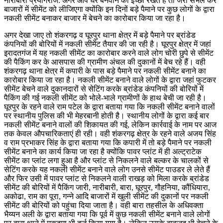
नारीबारी प्रयागराज: अगर आप घर बनवाने की इच्छा रखते हैं तो जरा संभल कर
बाजारों में सीमेंट को लीजिएगा क्योंकि इन दिनों बड़े पैमाने पर कुछ लोगों के द्वारा
नकली सीमेंट बनाकर बाजार में बेचने का कारोबार किया जा रहा है।
अगर देखा जाए तो शंकरगढ़ व घूरपुर थाना क्षेत्र में बड़े पैमाने पर ब्रांडेड
कंपनियों की बोरियों में नकली सीमेंट तैयार की जा रही है। घूरपुर क्षेत्र में जहां
इरादतगंज में यह नकली सीमेंट का कारोबार करने वाले लोग चोरी छुपे से सीमेंट
की पैकिंग कर के आसपास की ग्रामीण अंचल की दुकानों में बेच रहे हैं। वही
शंकरगढ़ थाना क्षेत्र में कपारी के पास बड़े पैमाने पर नकली सीमेंट बनाने का
कारोबार किया जा रहा है। नकली सीमेंट बनाने वाले लोगों के द्वारा जहां फुटकर
सीमेंट बेचने वाले दुकानदारों से सेटिंग करके ब्रांडेड कंपनियों की बोरियों में
पैकिंग की गई नकली सीमेंट को भोले-भाले ग्रामीणों के हाथ बेची जा रही है।
घूरपुर के रहने वाले राम पटेल के द्वारा बताया गया कि नकली सीमेंट बनाने वालों
पर स्थानीय पुलिस की भी मेहरबानी होती है। स्थानीय लोगों के द्वारा कई बार
नकली सीमेंट बनाने वालों की शिकायत की गई, लेकिन कार्रवाई के नाम पर आज
तक केवल औपचारिकताएं ही रही। वही शंकरगढ़ क्षेत्र के रहने वाले अजय सिंह
व राम प्रभाकर सिंह के द्वारा बताया गया कि कपारी में तो बड़े पैमाने पर नकली
सीमेंट बनाने का कार्य किया जा रहा है क्योंकि पावर प्लांट में ही अल्ट्राटेक
सीमेंट का प्लांट लगा हुआ है और प्लांट से निकलने वाले बल्कर के चालकों से
सेटिंग करके यह नकली सीमेंट बनाने वाले लोग उनसे सीमेंट पाउडर ले लेते हैं
और फिर उसी में पावर प्लांट से निकलने वाली राखड़ को मिला करके ब्रांडेड
सीमेंट की बोरियों में पैकिंग जारी, नारीबारी, बारा, घूरपुर, गौहनिया, कौंधियारा,
अकोढा, राम का पूरा, गन्ने आदि बाजारों में खुली सीमेंट की दुकानों पर नकली
सीमेंट की बोरियों को पहुंचा दिया जाता है। वही बारा तहसील के अधिवक्ता
भैय्यन अली के द्वारा बताया गया कि पूर्व में कुछ नकली सीमेंट बनाने वाले लोगों