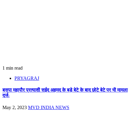
1 min read
PRYAGRAJ
बसपा महापौर प्रत्याशी सईद अहमद के बड़े बेटे के बाद छोटे बेटे पर भी मामला
दर्ज-
May 2, 2023
MVD INDIA NEWS