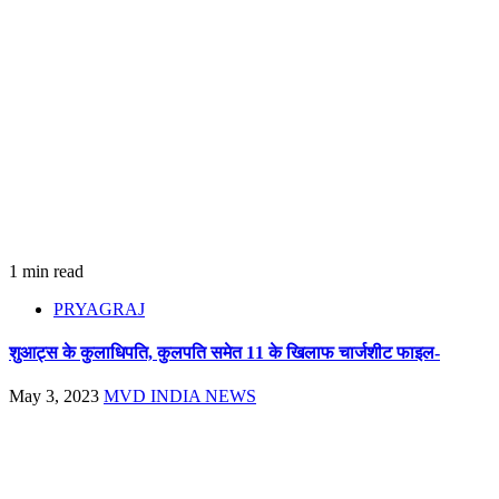
1 min read
PRYAGRAJ
शुआट्स के कुलाधिपति, कुलपति समेत 11 के खिलाफ चार्जशीट फाइल-
May 3, 2023
MVD INDIA NEWS