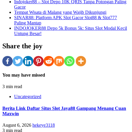
Indojoker88 – Slot Depo 10K QRIS Tanpa Potongan Paling
Gacor
Tempat Wisata di Malang yang Wajib Dikunjungi
SINAR88: Platform APK Slot Gacor Slot88 & Slot777
Paling Mantap
INDOJOKER88 Depo 5k Bonus 5k: Situs Slot Modal Kecil
Untung Besar!
Share the joy
You may have missed
3 min read
Uncategorized
Berita Link Daftar Situs Slot Jaya88 Gampang Menang Cuan
Maxwin
August 6, 2026
hekeye3118
3 min read