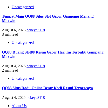
Uncategorized
Tempat Main QQ88 Situs Slot Gacor Gampang Menang
Maxwin
August 6, 2026
hekeye3118
3 min read
Uncategorized
QQ88 Ruang Slot88 Resmi Gacor Hari Ini Terbukti Gampang
Maxwin
August 4, 2026
hekeye3118
2 min read
Uncategorized
QQ88 Situs Dadu Online Besar Kecil Resmi Terpercaya
August 4, 2026
hekeye3118
About Us