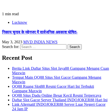
1 min read
Lucknow
निकाय चुनाव के मद्देनजर में सार्वजनिक अवकाश घोषित-
May 3, 2023
MVD INDIA NEWS
Search for:
Recent Post
Berita Link Daftar Situs Slot Jaya88 Gampang Menang Cuan
Maxwin
Tempat Main QQ88 Situs Slot Gacor Gampang Menang
Maxwin
QQ88 Ruang Slot88 Resmi Gacor Hari Ini Terbukti
Gampang Maxwin
QQ88 Situs Dadu Online Besar Kecil Resmi Terpercaya
Daftar Slot Gacor Server Thailand INDOJOKER88 Hari Ini
Link Alternatif INDOJOKER88 Server Luar Negeri Gacor
24 Jam IP