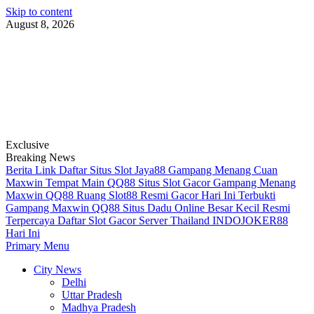
Skip to content
August 8, 2026
Exclusive
Breaking News
Berita Link Daftar Situs Slot Jaya88 Gampang Menang Cuan
Maxwin
Tempat Main QQ88 Situs Slot Gacor Gampang Menang
Maxwin
QQ88 Ruang Slot88 Resmi Gacor Hari Ini Terbukti
Gampang Maxwin
QQ88 Situs Dadu Online Besar Kecil Resmi
Terpercaya
Daftar Slot Gacor Server Thailand INDOJOKER88
Hari Ini
Primary Menu
City News
Delhi
Uttar Pradesh
Madhya Pradesh