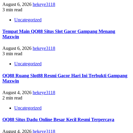
August 6, 2026
hekeye3118
3 min read
Uncategorized
Tempat Main QQ88 Situs Slot Gacor Gampang Menang
Maxwin
August 6, 2026
hekeye3118
3 min read
Uncategorized
QQ88 Ruang Slot88 Resmi Gacor Hari Ini Terbukti Gampang
Maxwin
August 4, 2026
hekeye3118
2 min read
Uncategorized
QQ88 Situs Dadu Online Besar Kecil Resmi Terpercaya
August 4, 2026
hekeye3118