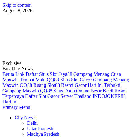
Skip to content
August 8, 2026
Exclusive
Breaking News
Berita Link Daftar Situs Slot Jaya88 Gampang Menang Cuan
Maxwin
Tempat Main QQ88 Situs Slot Gacor Gampang Menang
Maxwin
QQ88 Ruang Slot88 Resmi Gacor Hari Ini Terbukti
Gampang Maxwin
QQ88 Situs Dadu Online Besar Kecil Resmi
Terpercaya
Daftar Slot Gacor Server Thailand INDOJOKER88
Hari Ini
Primary Menu
City News
Delhi
Uttar Pradesh
Madhya Pradesh