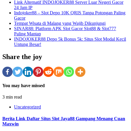
Link Alternatif INDOJOKER88 Server Luar Negeri Gacor
24 Jam IP
Indojoker88 – Slot Depo 10K QRIS Tanpa Potongan Paling
Gacor
Tempat Wisata di Malang yang Wajib Dikunjungi
SINAR88: Platform APK Slot Gacor Slot88 & Slot777
Paling Mantap
INDOJOKER88 Depo 5k Bonus 5k: Situs Slot Modal Kecil
Untung Besar!
Share the joy
You may have missed
3 min read
Uncategorized
Berita Link Daftar Situs Slot Jaya88 Gampang Menang Cuan
Maxwin