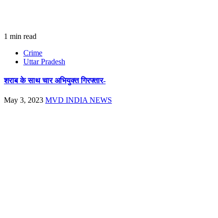
1 min read
Crime
Uttar Pradesh
शराब के साथ चार अभियुक्त गिरफ्तार-
May 3, 2023
MVD INDIA NEWS