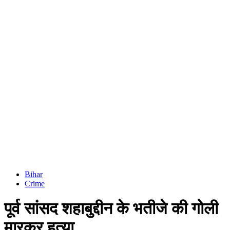
Bihar
Crime
पूर्व सांसद शहाबुद्दीन के भतीजे की गोली
मारकर हत्या