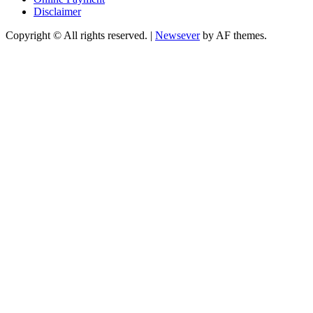
Disclaimer
Copyright © All rights reserved.
|
Newsever
by AF themes.