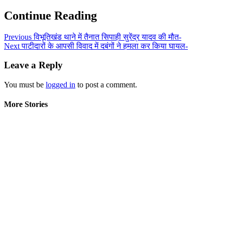
Continue Reading
Previous
विभूतिखंड थाने में तैनात सिपाही सुरेंद्र यादव की मौत-
Next
पाटीदारों के आपसी विवाद में दबंगों ने हमला कर किया घायल-
Leave a Reply
You must be
logged in
to post a comment.
More Stories