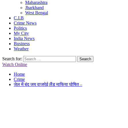
Maharashtra
Jharkhand
West Bengal
C.I.B
Crime News
Politics
My City
India News
Business
Weather
Search for:
Watch Online
Home
Crime
जेल में बंद जय वाजपेई लैंड माफिया घोषित –