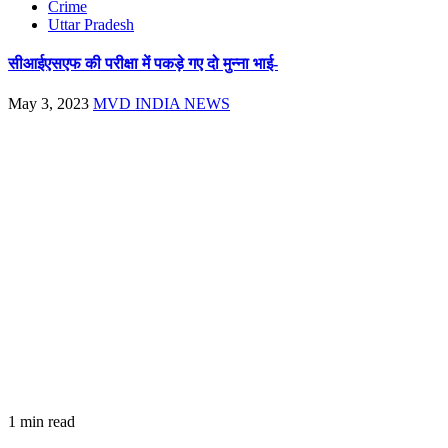
Crime
Uttar Pradesh
सीआईएसएफ की परीक्षा में पकड़े गए दो मुन्ना भाई-
May 3, 2023
MVD INDIA NEWS
1 min read