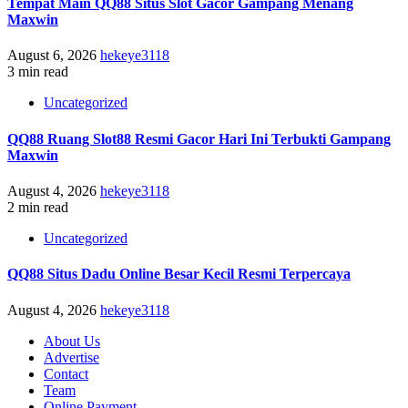
Tempat Main QQ88 Situs Slot Gacor Gampang Menang
Maxwin
August 6, 2026
hekeye3118
3 min read
Uncategorized
QQ88 Ruang Slot88 Resmi Gacor Hari Ini Terbukti Gampang
Maxwin
August 4, 2026
hekeye3118
2 min read
Uncategorized
QQ88 Situs Dadu Online Besar Kecil Resmi Terpercaya
August 4, 2026
hekeye3118
About Us
Advertise
Contact
Team
Online Payment