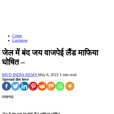
Crime
Lucknow
जेल में बंद जय वाजपेई लैंड माफिया
घोषित –
MVD INDIA NEWS
May 6, 2022
1 min read
Spread the love
लखनऊ