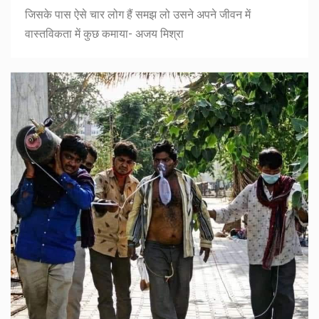
जिसके पास ऐसे चार लोग हैं समझ लो उसने अपने जीवन में
वास्तविकता में कुछ कमाया- अजय मिश्रा