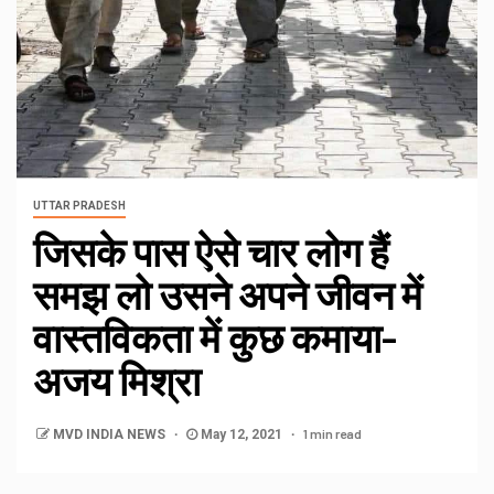
UTTAR PRADESH
जिसके पास ऐसे चार लोग हैं
समझ लो उसने अपने जीवन में
वास्तविकता में कुछ कमाया-
अजय मिश्रा
1 min read
MVD INDIA NEWS
May 12, 2021