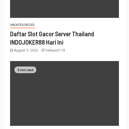
UNCATEGORIZED
Daftar Slot Gacor Server Thailand
INDOJOKER88 Hari Ini
August 3, 2026
hekeye3118
3 min read