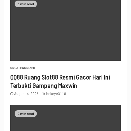
3 min read
UNCATEGORIZED
QQ88 Ruang Slot88 Resmi Gacor Hari Ini
Terbukti Gampang Maxwin
August 4, 2026
hekeye3118
2 min read