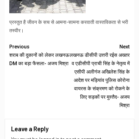
प्रस्तुत है जीवन के सच से आमना-सामना करवाती वास्तविकता से भरी
तस्वीर।
Previous
Next
शराब की दुकानों को लेकर लखनऊ
लखनऊ डीसीपी उत्तरी रईस अख्तर
DM का बड़ा फैसला- अजय मिश्रा
व एडीसीपी प्राची सिंह के नेतृत्व में
एसीपी अलीगंज अखिलेश सिंह के
आदेश पर मड़ियांव पुलिस कोरोना
वायरस के संक्रमण को रोकने के
लिए सड़कों पर मुस्तैद- अजय
मिश्रा
Leave a Reply