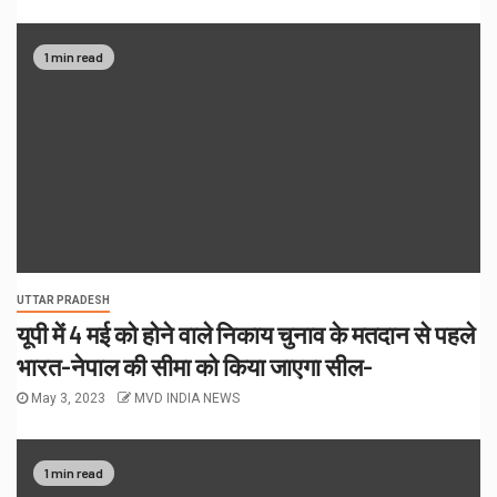
1 min read
UTTAR PRADESH
यूपी में 4 मई को होने वाले निकाय चुनाव के मतदान से पहले
भारत-नेपाल की सीमा को किया जाएगा सील-
May 3, 2023
MVD INDIA NEWS
1 min read