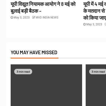
यूपी विद्युत नियामक आयोग ने 8 मई को
यूपी में 4 मई
बुलाई बड़ी बैठक –
के मतदान से
को किया जा
May 3, 2023
MVD INDIA NEWS
May 3, 2023
YOU MAY HAVE MISSED
3 min read
3 min read