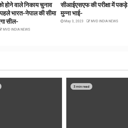
 को होने वाले निकाय चुनाव
सीआईएसएफ की परीक्षा में पकड़े
 पहले भारत-नेपाल की सीमा
मुन्ना भाई-
एगा सील-
May 3, 2023
MVD INDIA NEWS
MVD INDIA NEWS
3 min read