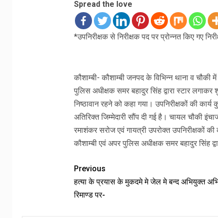
Spread the love
*उपनिरीक्षक से निरीक्षक पद पर प्रोन्नत किए गए निर
कौशाम्बी- कौशाम्बी जनपद के विभिन्न थाना व चौकी मे
पुलिस अधीक्षक समर बहादुर सिंह द्वारा स्टार लगाकर श
निष्ठावान रहने को कहा गया। उपनिरीक्षकों की कार्य
अतिरिक्त जिम्मेदारी सौंप दी गई है। चायल चौकी इंचार
रमाशंकर सरोज एवं गायत्री उपरोक्त उपनिरीक्षकों की
कौशाम्बी एवं अपर पुलिस अधीक्षक समर बहादुर सिंह द्
Previous
हत्या के प्रयास के मुकदमे मे जेल मे बन्द अभियुक्त अ
रिमाण्ड पर-