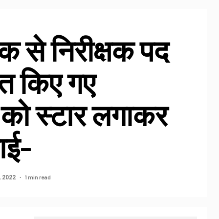
षक से निरीक्षक पद
्नत किए गए
ं को स्टार लगाकर
ाई-
1 min read
, 2022