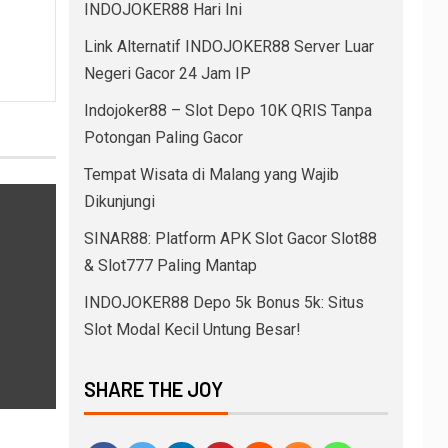
INDOJOKER88 Hari Ini
Link Alternatif INDOJOKER88 Server Luar
Negeri Gacor 24 Jam IP
Indojoker88 – Slot Depo 10K QRIS Tanpa
Potongan Paling Gacor
Tempat Wisata di Malang yang Wajib
Dikunjungi
SINAR88: Platform APK Slot Gacor Slot88
& Slot777 Paling Mantap
INDOJOKER88 Depo 5k Bonus 5k: Situs
Slot Modal Kecil Untung Besar!
SHARE THE JOY