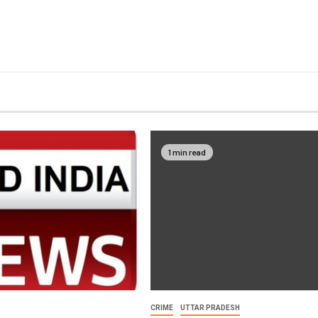
1 min read
CRIME
UTTAR PRADESH