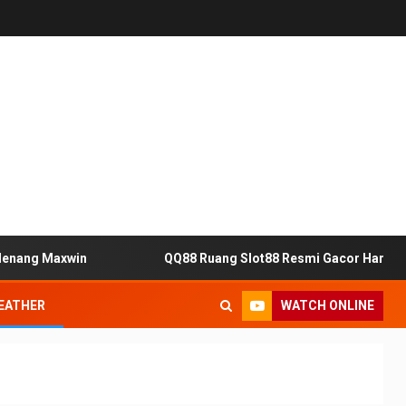
ang Maxwin
QQ88 Ruang Slot88 Resmi Gacor Hari Ini T
WATCH ONLINE
EATHER