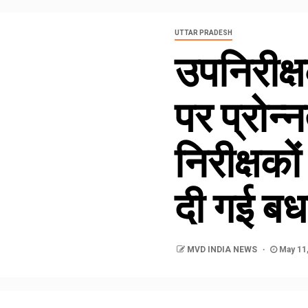
UTTAR PRADESH
उपनिरीक्
पर प्रोन
निरीक्षको
दी गई बध
MVD INDIA NEWS
May 11