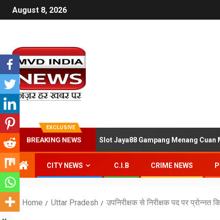
August 8, 2026
EXCLUSIVE
Berita Link Daftar Situs Slot Jaya88 Gampang Menang Cuan Ma
BREAKING NEWS
CITY NEWS
C.I.B
CRIME NEWS
P
Home
Uttar Pradesh
उपनिरीक्षक से निरीक्षक पद पर प्रोन्नत क