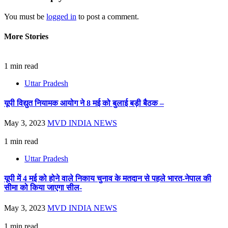
You must be
logged in
to post a comment.
More Stories
1 min read
Uttar Pradesh
यूपी विद्युत नियामक आयोग ने 8 मई को बुलाई बड़ी बैठक –
May 3, 2023
MVD INDIA NEWS
1 min read
Uttar Pradesh
यूपी में 4 मई को होने वाले निकाय चुनाव के मतदान से पहले भारत-नेपाल की
सीमा को किया जाएगा सील-
May 3, 2023
MVD INDIA NEWS
1 min read