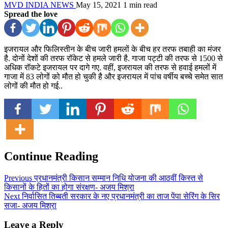
MVD INDIA NEWS
May 15, 2021
1 min read
Spread the love
इजरायल और फिलिस्तीन के बीच जारी हमलों के बीच हर तरफ तबाही का मंजर
है. दोनों देशों की तरफ रॉकेट से हमले जारी है. गाजा पट्टी की तरफ से 1500 से
अधिक रॉकटे इजरायल पर दागे गए. वहीं, इजरायल की तरफ से हवाई हमलों में
गाजा में 83 लोगों को मौत हो चुकी है और इजरायल में पांच वर्षीय बच्चे समेत सात
लोगों की मौत हो गई..
Continue Reading
Previous
प्रधानमंत्री किसान सम्मान निधि योजना की आठवीं किस्त से
किसानों के हितों का होगा संरक्षण- अजय मिश्रा
Next
निर्वासित तिब्बती सरकार के नए प्रधानमंत्री का ताज पेंपा सेरिंग के सिर
सजा- अजय मिश्रा
Leave a Reply